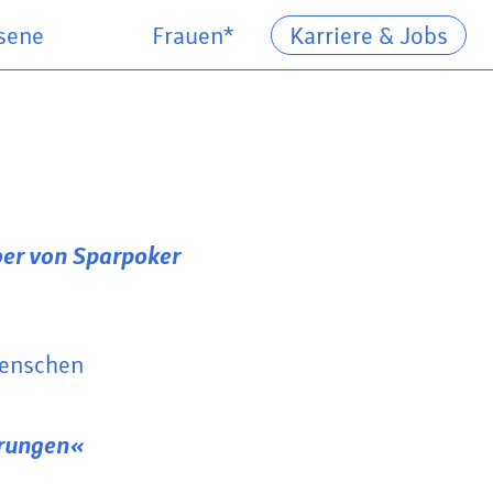
sene
Frauen*
Karriere & Jobs
aber von Sparpoker
Menschen
erungen«