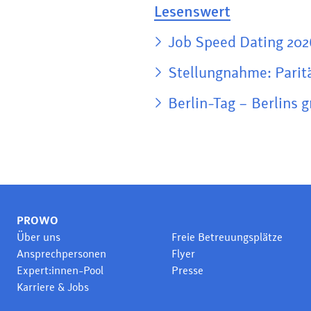
Lesenswert
Job Speed Dating 2026
Stellungnahme: Paritä
Berlin-Tag – Berlins 
PROWO
Über uns
Freie Betreuungsplätze
Ansprechpersonen
Flyer
Expert:innen-Pool
Presse
Karriere & Jobs