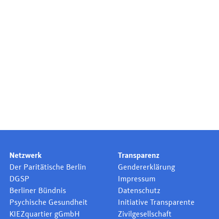
Netzwerk
Transparenz
Der Paritätische Berlin
Gendererklärung
DGSP
Impressum
Berliner Bündnis
Datenschutz
Psychische Gesundheit
Initiative Transparente
KIEZquartier gGmbH
Zivilgesellschaft