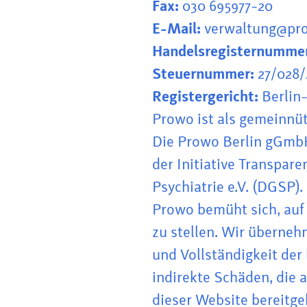
Fax:
030 695977-20
E-Mail:
verwaltung@pro
Handelsregisternumme
Steuernummer:
27/028/
Registergericht:
Berlin
Prowo ist als gemeinnü
Die Prowo Berlin gGmbH
der Initiative Transpare
Psychiatrie e.V. (DGSP).
Prowo bemüht sich, auf 
zu stellen. Wir überneh
und Vollständigkeit der 
indirekte Schäden, die 
dieser Website bereitge